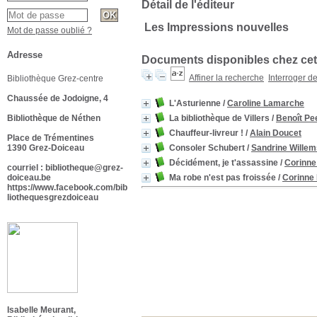
Détail de l'éditeur
Les Impressions nouvelles
Mot de passe oublié ?
Adresse
Documents disponibles chez cet
Affiner la recherche
Interroger d
Bibliothèque Grez-centre
Chaussée de Jodoigne, 4
L'Asturienne
/
Caroline Lamarche
Bibliothèque de Néthen
La bibliothèque de Villers
/
Benoît Pe
Chauffeur-livreur !
/
Alain Doucet
Place de Trémentines
1390 Grez-Doiceau
Consoler Schubert
/
Sandrine Willem
Décidément, je t'assassine
/
Corinne
courriel : bibliotheque@grez-
doiceau.be
Ma robe n'est pas froissée
/
Corinne
https://www.facebook.com/bib
liothequesgrezdoiceau
Isabelle Meurant,