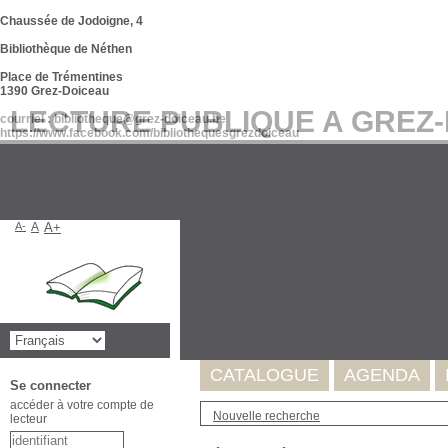
Chaussée de Jodoigne, 4
Bibliothèque de Néthen
Place de Trémentines
1390 Grez-Doiceau
LECTURE PUBLIQUE A GREZ
courriel : bibliotheque@grez-doiceau.be
https://www.facebook.com/bibliothequesgrezdoiceau
A-
A
A+
Suite à l'incident survenu au se
de nos données. Celles-ci seron
Merci pour votre compréhension
CATALOGUE
AGENDA
Se connecter
accéder à votre compte de
Nouvelle recherche
lecteur