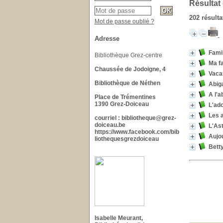
Résultat
202 résulta
Mot de passe oublié ?
Adresse
Fami
Bibliothèque Grez-centre
Ma f
Chaussée de Jodoigne, 4
Vacan
Bibliothèque de Néthen
Abiga
A l'a
Place de Trémentines
1390 Grez-Doiceau
L'ado
Les 
courriel : bibliotheque@grez-
doiceau.be
L'As
https://www.facebook.com/bib
Aujo
liothequesgrezdoiceau
Bett
Isabelle Meurant,