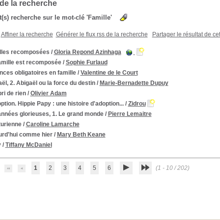
 de la recherche
t(s) recherche sur le mot-clé 'Famille'
Affiner la recherche
Générer le flux rss de la recherche
Partager le résultat de ce
lles recomposées
/
Gloria Repond Azinhaga
amille est recomposée
/
Sophie Furlaud
ces obligatoires en famille
/
Valentine de le Court
ël, 2. Abigaël ou la force du destin
/
Marie-Bernadette Dupuy
bri de rien
/
Olivier Adam
ption. Hippie Papy : une histoire d'adoption...
/
Zidrou
années glorieuses, 1. Le grand monde
/
Pierre Lemaitre
turienne
/
Caroline Lamarche
urd'hui comme hier
/
Mary Beth Keane
y
/
Tiffany McDaniel
1
2
3
4
5
6
(1 - 10 / 202)