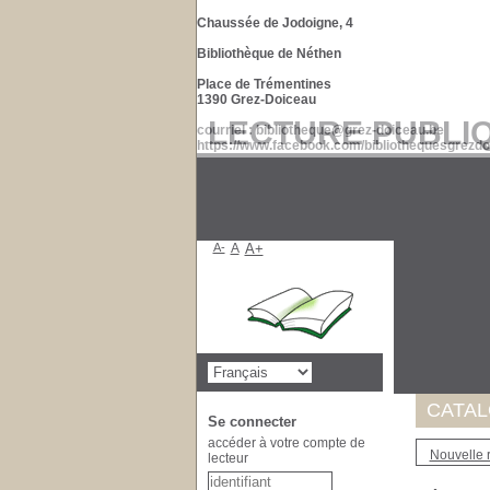
Chaussée de Jodoigne, 4
Bibliothèque de Néthen
Place de Trémentines
1390 Grez-Doiceau
LECTURE PUBLI
courriel : bibliotheque@grez-doiceau.be
https://www.facebook.com/bibliothequesgrezdo
A-
A
A+
Suite à 
de nos d
Merci po
CATA
Se connecter
accéder à votre compte de
Nouvelle 
lecteur