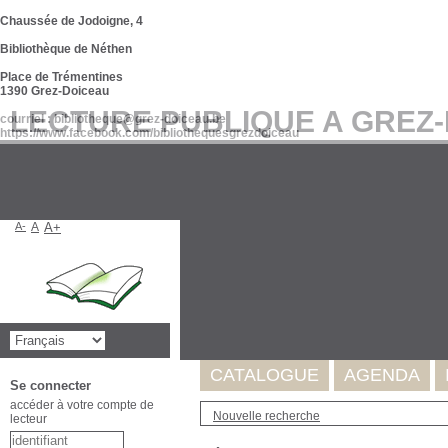
Chaussée de Jodoigne, 4
Bibliothèque de Néthen
Place de Trémentines
1390 Grez-Doiceau
LECTURE PUBLIQUE A GREZ
courriel : bibliotheque@grez-doiceau.be
https://www.facebook.com/bibliothequesgrezdoiceau
A-
A
A+
Suite à l'incident survenu au se
de nos données. Celles-ci seron
Merci pour votre compréhension
CATALOGUE
AGENDA
Se connecter
accéder à votre compte de
Nouvelle recherche
lecteur