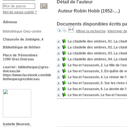
Détail de l'auteur
Auteur Robin Hobb (1952-....)
Mot de passe oublié ?
Adresse
Documents disponibles écrits pa
Affiner la recherche
Interroger d
Bibliothèque Grez-centre
Chaussée de Jodoigne, 4
La citadelle des ombres, 01. La cita
Bibliothèque de Néthen
La citadelle des ombres, 02. La cita
La citadelle des ombres, 03. La cita
Place de Trémentines
1390 Grez-Doiceau
La citadelle des ombres, 04. La cita
Le fou et l'assassin, 2. La fille de l'a
courriel : bibliotheque@grez-
doiceau.be
Le fou et l'assassin, 3. En quête de
https://www.facebook.com/bib
Le fou et l'assassin, 4. Le retour de 
liothequesgrezdoiceau
Le fou et l'assassin, 5. Sur les rives d
Le fou et l'assassin, 6. Le destin de 
Le fou et l'assassin. Le fou et l'assa
Isabelle Meurant,