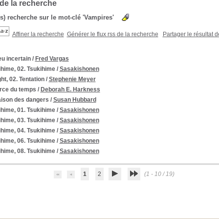
 de la recherche
(s) recherche sur le mot-clé 'Vampires'
Affiner la recherche
Générer le flux rss de la recherche
Partager le résultat 
eu incertain
/
Fred Vargas
ihime, 02. Tsukihime
/
Sasakishonen
ght, 02. Tentation
/
Stephenie Meyer
orce du temps
/
Deborah E. Harkness
aison des dangers
/
Susan Hubbard
ihime, 01. Tsukihime
/
Sasakishonen
ihime, 03. Tsukihime
/
Sasakishonen
ihime, 04. Tsukihime
/
Sasakishonen
ihime, 06. Tsukihime
/
Sasakishonen
ihime, 08. Tsukihime
/
Sasakishonen
1
2
(1 - 10 / 19)