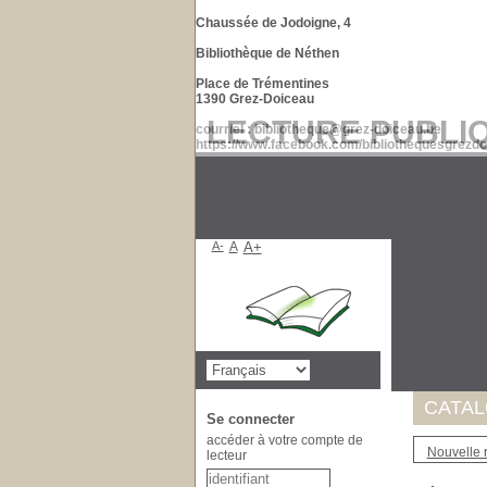
Chaussée de Jodoigne, 4
Bibliothèque de Néthen
Place de Trémentines
1390 Grez-Doiceau
LECTURE PUBLI
courriel : bibliotheque@grez-doiceau.be
https://www.facebook.com/bibliothequesgrezdo
A-
A
A+
Suite à 
de nos d
Merci po
CATA
Se connecter
accéder à votre compte de
Nouvelle 
lecteur