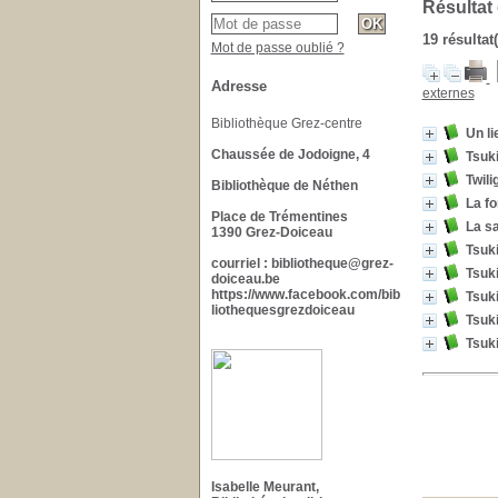
Résultat
19 résultat
Mot de passe oublié ?
Adresse
externes
Bibliothèque Grez-centre
Un li
Chaussée de Jodoigne, 4
Tsuk
Twili
Bibliothèque de Néthen
La f
Place de Trémentines
La s
1390 Grez-Doiceau
Tsuk
courriel : bibliotheque@grez-
Tsuk
doiceau.be
https://www.facebook.com/bib
Tsuk
liothequesgrezdoiceau
Tsuk
Tsuk
Isabelle Meurant,