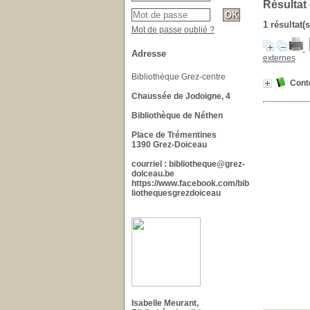
Résultat
1 résultat(
Mot de passe oublié ?
Adresse
externes
Bibliothèque Grez-centre
Cont
Chaussée de Jodoigne, 4
Bibliothèque de Néthen
Place de Trémentines
1390 Grez-Doiceau
courriel : bibliotheque@grez-
doiceau.be
https://www.facebook.com/bib
liothequesgrezdoiceau
Isabelle Meurant,