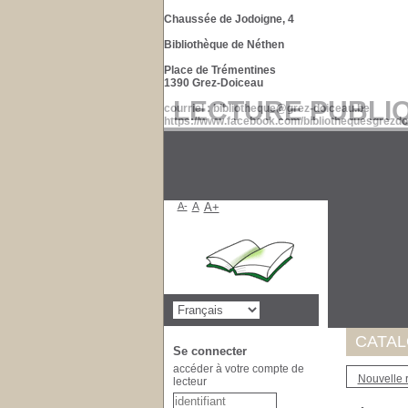
Chaussée de Jodoigne, 4
Bibliothèque de Néthen
Place de Trémentines
1390 Grez-Doiceau
LECTURE PUBLI
courriel : bibliotheque@grez-doiceau.be
https://www.facebook.com/bibliothequesgrezdo
A-
A
A+
Suite à 
de nos d
Merci po
CATA
Se connecter
accéder à votre compte de
Nouvelle 
lecteur