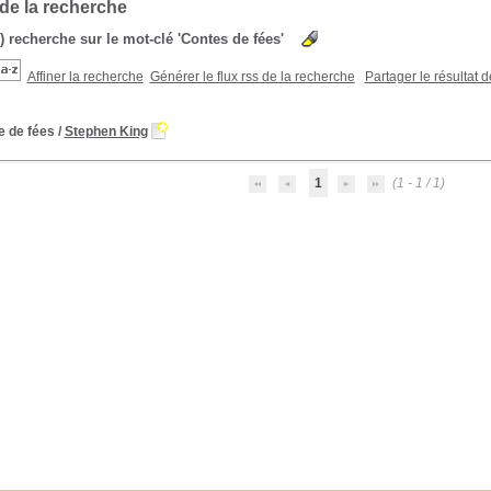
 de la recherche
s) recherche sur le mot-clé 'Contes de fées'
Affiner la recherche
Générer le flux rss de la recherche
Partager le résultat 
e de fées
/
Stephen King
1
(1 - 1 / 1)