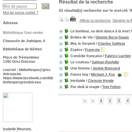
Résultat de la recherche
61 résultat(s) recherche sur le mot-clé 
Mot de passe oublié ?
Affiner la recherche
Générer le f
Adresse
Le bonheur, sa dent douce à la mort
Bibliothèque Grez-centre
Bribes de Vie
/
Ginette Becq-Snaps
Chaussée de Jodoigne, 4
Moi, le Serpent
/
Charles Sobhraj
Bibliothèque de Néthen
Espère
/
François
Comédie française
/
Fabrice Luchini
Place de Trémentines
1390 Grez-Doiceau
Le couteau
/
Salman Rushdie
Une femme
/
Janine Boissard
courriel : bibliotheque@grez-
doiceau.be
Future boy
/
Michael J. Fox
https://www.facebook.com/bib
Intrépide
/
Chrissie Hynde
liothequesgrezdoiceau
Par-delà la magie
/
Tom Felton
1
2
3
4
Isabelle Meurant,