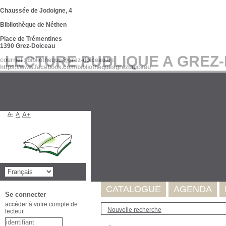
Chaussée de Jodoigne, 4
Bibliothèque de Néthen
Place de Trémentines
1390 Grez-Doiceau
LECTURE PUBLIQUE A GREZ
courriel : bibliotheque@grez-doiceau.be
https://www.facebook.com/bibliothequesgrezdoiceau
A-
A
A+
Suite à l'incident survenu au se
de nos données. Celles-ci seron
Merci pour votre compréhension
CATALOGUE
AGENDA
Se connecter
accéder à votre compte de
Nouvelle recherche
lecteur