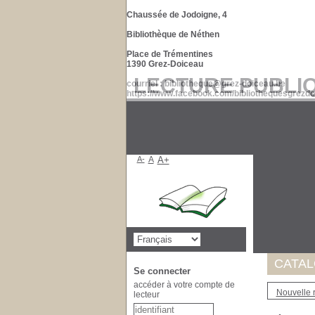
Chaussée de Jodoigne, 4
Bibliothèque de Néthen
Place de Trémentines
1390 Grez-Doiceau
LECTURE PUBLI
courriel : bibliotheque@grez-doiceau.be
https://www.facebook.com/bibliothequesgrezdo
A-
A
A+
Suite à 
de nos d
Merci po
CATA
Se connecter
accéder à votre compte de
Nouvelle 
lecteur