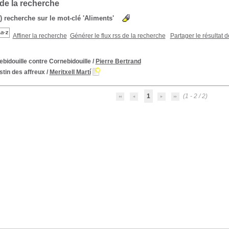
 de la recherche
s) recherche sur le mot-clé 'Aliments'
Affiner la recherche
Générer le flux rss de la recherche
Partager le résultat 
bidouille contre Cornebidouille
/
Pierre Bertrand
stin des affreux
/
Meritxell Martí
1
(1 - 2 / 2)