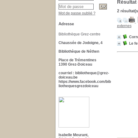
Résultat
2 résultat(
Mot de passe oublié ?
Adresse
externes
Bibliothèque Grez-centre
Corne
Chaussée de Jodoigne, 4
Le fe
Bibliothèque de Néthen
Place de Trémentines
1390 Grez-Doiceau
courriel : bibliotheque@grez-
doiceau.be
https://www.facebook.com/bib
liothequesgrezdoiceau
Isabelle Meurant,