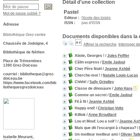
Détail d'une collection
Pastel
Mot de passe oublié ?
Editeur :
l'école des loisirs
ISSN :
pas d'ISSN
Adresse
Bibliothèque Grez-centre
Documents disponibles dans la c
Chaussée de Jodoigne, 4
Affiner la recherche
Interroger d
Bibliothèque de Néthen
Aboie, Georges !
/
Jules Feiffer
Place de Trémentines
Câlin express
/
Emile Jadoul
1390 Grez-Doiceau
Cher Père Noël
/
Jeanne Ashbé
courriel : bibliotheque@grez-
Cherche-moi !
/
Natalie Louis-Lucas
doiceau.be
Chhht!
/
Sally Grindley
https://www.facebook.com/bib
liothequesgrezdoiceau
Classe de dinosaure
/
John Hare
Comme un secret
/
Emile Jadoul
Fil à fil
/
Jeanne Ashbé
Happy end!
/
Christian Voltz
Killiok
/
Anne Brouillard
Lou et Mouf. Lou a soif !
/
Jeanne As
Mais que dit l'escargot à chapeau?
/
Un meilleur meilleur ami
/
Olivier Tal
Isabelle Meurant,