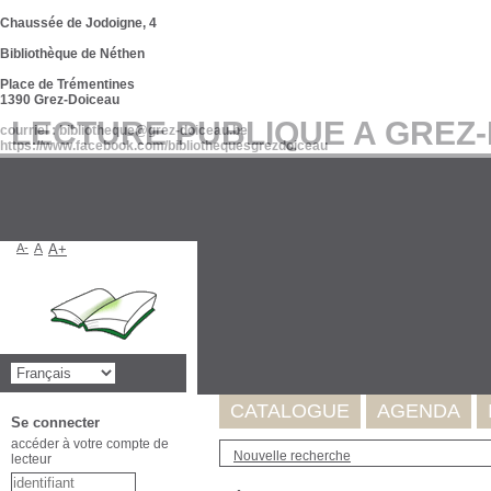
Chaussée de Jodoigne, 4
Bibliothèque de Néthen
Place de Trémentines
1390 Grez-Doiceau
LECTURE PUBLIQUE A GREZ
courriel : bibliotheque@grez-doiceau.be
https://www.facebook.com/bibliothequesgrezdoiceau
A-
A
A+
Suite à l'incident survenu au se
de nos données. Celles-ci seron
Merci pour votre compréhension
CATALOGUE
AGENDA
Se connecter
accéder à votre compte de
Nouvelle recherche
lecteur