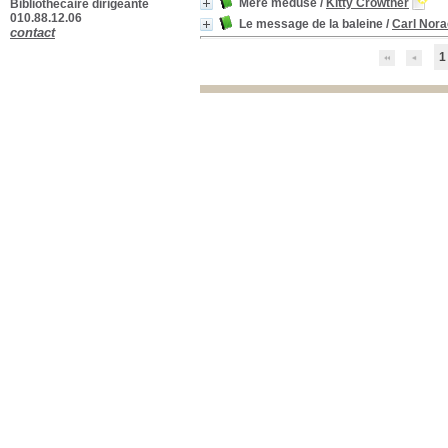
Mère méduse
/
Kitty Crowther
Bibliothécaire dirigeante
010.88.12.06
Le message de la baleine
/
Carl Nora
contact
1