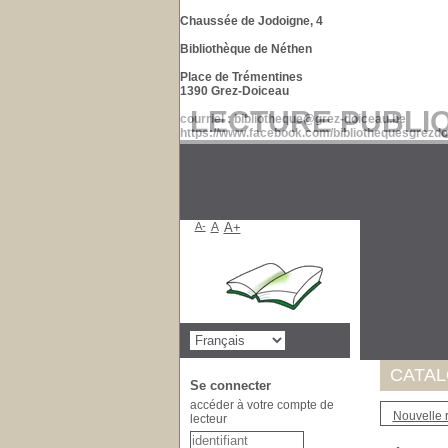
Chaussée de Jodoigne, 4
Bibliothèque de Néthen
Place de Trémentines
1390 Grez-Doiceau
LECTURE PUBLI
courriel : bibliotheque@grez-doiceau.be
https://www.facebook.com/bibliothequesgrezdo
A-
A
A+
Suite à 
de nos d
Merci po
CATA
Se connecter
accéder à votre compte de
Nouvelle 
lecteur