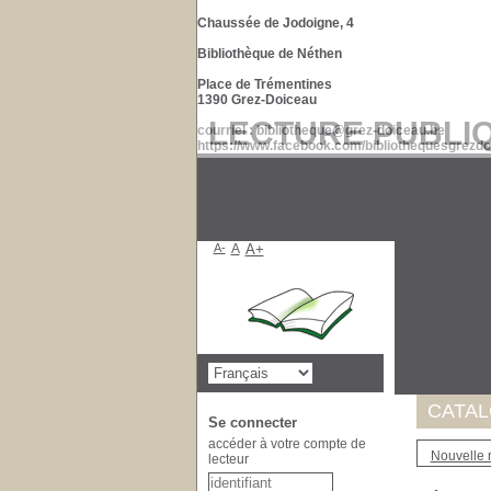
Chaussée de Jodoigne, 4
Bibliothèque de Néthen
Place de Trémentines
1390 Grez-Doiceau
LECTURE PUBLI
courriel : bibliotheque@grez-doiceau.be
https://www.facebook.com/bibliothequesgrezdo
A-
A
A+
Suite à 
de nos d
Merci po
CATA
Se connecter
accéder à votre compte de
Nouvelle 
lecteur