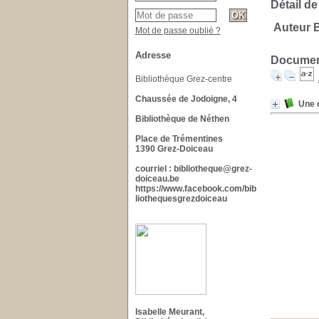
Détail de
Auteur 
Mot de passe oublié ?
Adresse
Document
Bibliothèque Grez-centre
Chaussée de Jodoigne, 4
Une o
Bibliothèque de Néthen
Place de Trémentines
1390 Grez-Doiceau
courriel : bibliotheque@grez-
doiceau.be
https://www.facebook.com/bib
liothequesgrezdoiceau
Isabelle Meurant,