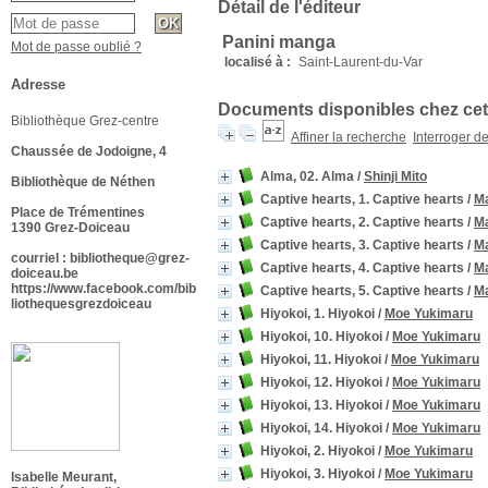
Détail de l'éditeur
Panini manga
Mot de passe oublié ?
localisé à :
Saint-Laurent-du-Var
Adresse
Documents disponibles chez cet
Bibliothèque Grez-centre
Affiner la recherche
Interroger d
Chaussée de Jodoigne, 4
Alma, 02. Alma
/
Shinji Mito
Bibliothèque de Néthen
Captive hearts, 1. Captive hearts
/
Ma
Place de Trémentines
Captive hearts, 2. Captive hearts
/
Ma
1390 Grez-Doiceau
Captive hearts, 3. Captive hearts
/
Ma
courriel : bibliotheque@grez-
Captive hearts, 4. Captive hearts
/
Ma
doiceau.be
https://www.facebook.com/bib
Captive hearts, 5. Captive hearts
/
Ma
liothequesgrezdoiceau
Hiyokoi, 1. Hiyokoi
/
Moe Yukimaru
Hiyokoi, 10. Hiyokoi
/
Moe Yukimaru
Hiyokoi, 11. Hiyokoi
/
Moe Yukimaru
Hiyokoi, 12. Hiyokoi
/
Moe Yukimaru
Hiyokoi, 13. Hiyokoi
/
Moe Yukimaru
Hiyokoi, 14. Hiyokoi
/
Moe Yukimaru
Hiyokoi, 2. Hiyokoi
/
Moe Yukimaru
Hiyokoi, 3. Hiyokoi
/
Moe Yukimaru
Isabelle Meurant,