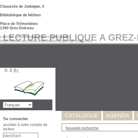
Chaussée de Jodoigne, 4
Bibliothèque de Néthen
Place de Trémentines
1390 Grez-Doiceau
LECTURE PUBLIQUE A GREZ
courriel : bibliotheque@grez-doiceau.be
https://www.facebook.com/bibliothequesgrezdoiceau
A-
A
A+
Suite à l'incident survenu au se
de nos données. Celles-ci seron
Merci pour votre compréhension
CATALOGUE
AGENDA
Se connecter
accéder à votre compte de
Nouvelle recherche
lecteur