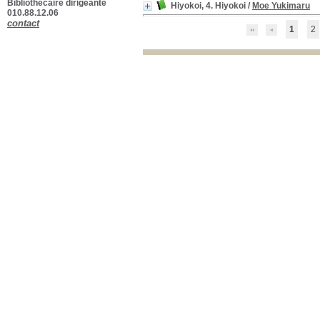
Bibliothécaire dirigeante
Hiyokoi, 4. Hiyokoi
/
Moe Yukimaru
010.88.12.06
contact
1
2