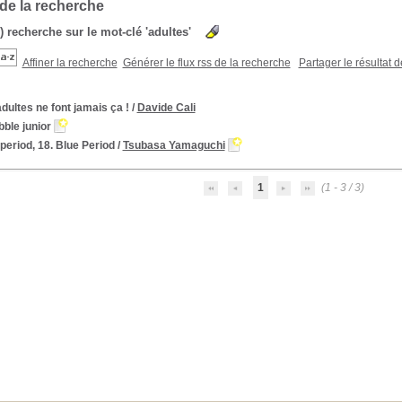
 de la recherche
s) recherche sur le mot-clé 'adultes'
Affiner la recherche
Générer le flux rss de la recherche
Partager le résultat 
dultes ne font jamais ça !
/
Davide Cali
ble junior
period, 18. Blue Period
/
Tsubasa Yamaguchi
1
(1 - 3 / 3)