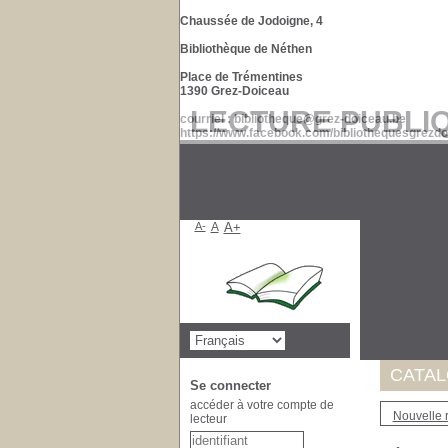
Chaussée de Jodoigne, 4
Bibliothèque de Néthen
Place de Trémentines
1390 Grez-Doiceau
LECTURE PUBLI
courriel : bibliotheque@grez-doiceau.be
https://www.facebook.com/bibliothequesgrezdo
A-
A
A+
Suite à 
de nos d
Merci po
CATA
Se connecter
accéder à votre compte de
Nouvelle 
lecteur