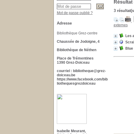
Résultat
3 résultat(
Mot de passe oublié ?
Adresse
externes
Bibliothèque Grez-centre
Les a
Chaussée de Jodoigne, 4
Scrab
Blue 
Bibliothèque de Néthen
Place de Trémentines
1390 Grez-Doiceau
courriel : bibliotheque@grez-
doiceau.be
https://www.facebook.com/bib
liothequesgrezdoiceau
Isabelle Meurant,