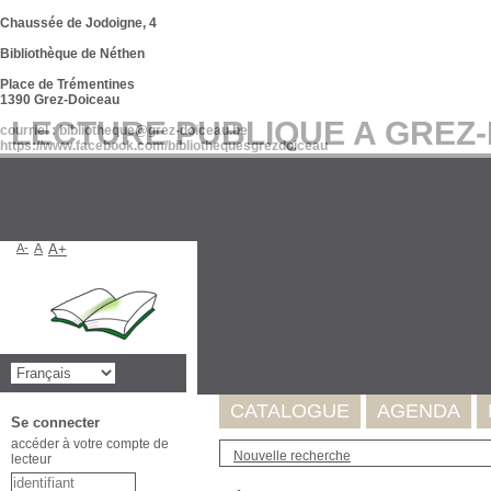
Chaussée de Jodoigne, 4
Bibliothèque de Néthen
Place de Trémentines
1390 Grez-Doiceau
LECTURE PUBLIQUE A GREZ
courriel : bibliotheque@grez-doiceau.be
https://www.facebook.com/bibliothequesgrezdoiceau
A-
A
A+
Suite à l'incident survenu au se
de nos données. Celles-ci seron
Merci pour votre compréhension
CATALOGUE
AGENDA
Se connecter
accéder à votre compte de
Nouvelle recherche
lecteur