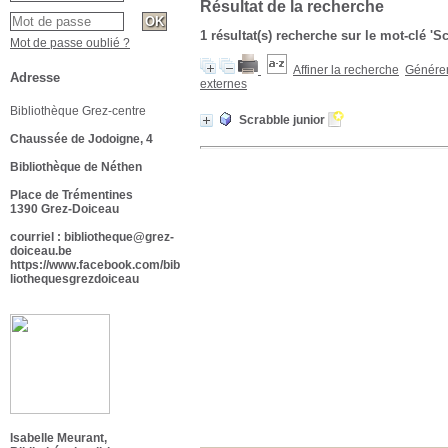
Résultat de la recherche
1 résultat(s) recherche sur le mot-clé 'S
Mot de passe oublié ?
Affiner la recherche
Générer 
Adresse
externes
Bibliothèque Grez-centre
Scrabble junior
Chaussée de Jodoigne, 4
Bibliothèque de Néthen
Place de Trémentines
1390 Grez-Doiceau
courriel : bibliotheque@grez-
doiceau.be
https://www.facebook.com/bib
liothequesgrezdoiceau
Isabelle Meurant,