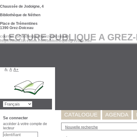
Chaussée de Jodoigne, 4
Bibliothèque de Néthen
Place de Trémentines
1390 Grez-Doiceau
LECTURE PUBLIQUE A GREZ
courriel : bibliotheque@grez-doiceau.be
https://www.facebook.com/bibliothequesgrezdoiceau
A-
A
A+
Suite à l'incident survenu au se
de nos données. Celles-ci seron
Merci pour votre compréhension
CATALOGUE
AGENDA
Se connecter
accéder à votre compte de
Nouvelle recherche
lecteur