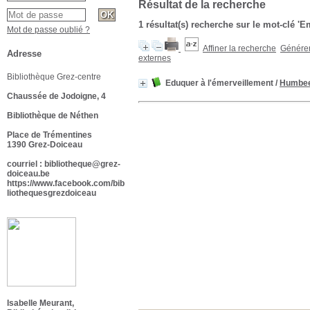
Résultat de la recherche
1 résultat(s) recherche sur le mot-clé 
Mot de passe oublié ?
Affiner la recherche
Générer 
Adresse
externes
Bibliothèque Grez-centre
Eduquer à l'émerveillement
/
Humbee
Chaussée de Jodoigne, 4
Bibliothèque de Néthen
Place de Trémentines
1390 Grez-Doiceau
courriel : bibliotheque@grez-
doiceau.be
https://www.facebook.com/bib
liothequesgrezdoiceau
Isabelle Meurant,