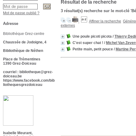
Résultat de la recherche
3 résultat(s) recherche sur le mot-clé 'B
Mot de passe oublié ?
Affiner la recherche
Générer 
Adresse
externes
Bibliothèque Grez-centre
Une poule picoti picota
/
Thierry Ded
Chaussée de Jodoigne, 4
C'est super chat !
/
Michel Van Zever
Petite main, petit pouce
/
Martine Per
Bibliothèque de Néthen
Place de Trémentines
1390 Grez-Doiceau
courriel : bibliotheque@grez-
doiceau.be
https://www.facebook.com/bib
liothequesgrezdoiceau
Isabelle Meurant,