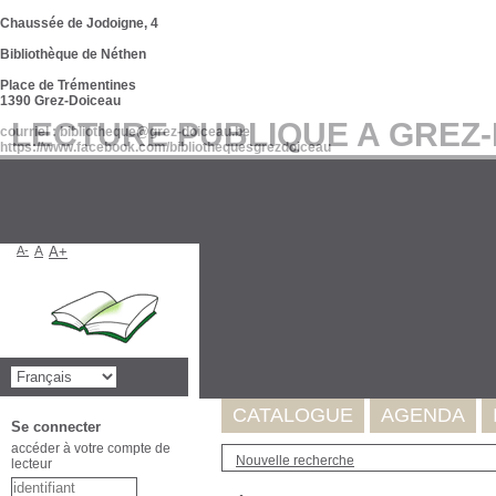
Chaussée de Jodoigne, 4
Bibliothèque de Néthen
Place de Trémentines
1390 Grez-Doiceau
LECTURE PUBLIQUE A GREZ
courriel : bibliotheque@grez-doiceau.be
https://www.facebook.com/bibliothequesgrezdoiceau
A-
A
A+
Suite à l'incident survenu au se
de nos données. Celles-ci seron
Merci pour votre compréhension
CATALOGUE
AGENDA
Se connecter
accéder à votre compte de
Nouvelle recherche
lecteur