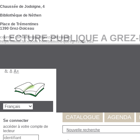
Chaussée de Jodoigne, 4
Bibliothèque de Néthen
Place de Trémentines
1390 Grez-Doiceau
LECTURE PUBLIQUE A GREZ
courriel : bibliotheque@grez-doiceau.be
https://www.facebook.com/bibliothequesgrezdoiceau
A-
A
A+
Suite à l'incident survenu au se
de nos données. Celles-ci seron
Merci pour votre compréhension
CATALOGUE
AGENDA
Se connecter
accéder à votre compte de
Nouvelle recherche
lecteur