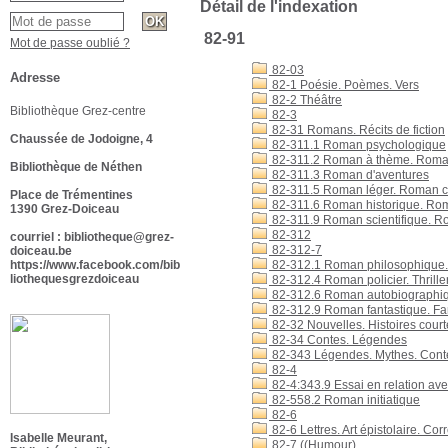
Détail de l'indexation
82-91
Mot de passe oublié ?
82-03
Adresse
82-1 Poésie. Poèmes. Vers
82-2 Théâtre
Bibliothèque Grez-centre
82-3
82-31 Romans. Récits de fiction
Chaussée de Jodoigne, 4
82-311.1 Roman psychologique
82-311.2 Roman à thème. Roman
Bibliothèque de Néthen
82-311.3 Roman d'aventures
82-311.5 Roman léger. Roman 
Place de Trémentines
82-311.6 Roman historique. Ro
1390 Grez-Doiceau
82-311.9 Roman scientifique. Ro
82-312
courriel : bibliotheque@grez-
82-312-7
doiceau.be
https://www.facebook.com/bib
82-312.1 Roman philosophique. 
liothequesgrezdoiceau
82-312.4 Roman policier. Thrille
82-312.6 Roman autobiographiq
82-312.9 Roman fantastique. Fa
82-32 Nouvelles. Histoires court
82-34 Contes. Légendes
82-343 Légendes. Mythes. Conte
82-4
82-4:343.9 Essai en relation ave
82-558.2 Roman initiatique
82-6
82-6 Lettres. Art épistolaire. C
Isabelle Meurant,
82-7 ((Humour)