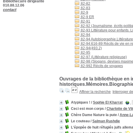
Bibliothécaire dirigeante
82-82
010.88.12.06
82-83
contact
82-9
82-9 ER
82-91
82-92 (Journalisme, écrits politi
82-93 Littérature pour enfants. L
82-94
82-94 Autobiographie.Littérature
82-94:616-89 Récits de vie en re
82-94(493.2)
82-95
82-97 (Littérature religieuse)
82-98 (Slogans, devises maxim
82-992 Récits de voyages
Ouvrages de la bibliothèque en i
historiques.Mémoires.Biographi
Affiner la recherche
Interroger d
Atypiques !
/
Sophie El Kharrat
Ceci est mon corps
/
Charlotte de Vi
Chère Dame Nature la pute
/
Anne-La
Le couteau
/
Salman Rushdie
L'épopée de huit réfugiés juifs alle