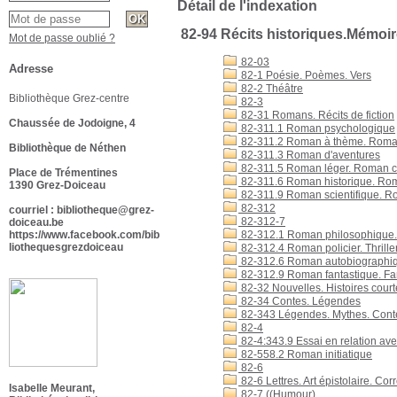
Détail de l'indexation
82-94 Récits historiques.Mémoi
Mot de passe oublié ?
82-03
Adresse
82-1 Poésie. Poèmes. Vers
82-2 Théâtre
Bibliothèque Grez-centre
82-3
82-31 Romans. Récits de fiction
Chaussée de Jodoigne, 4
82-311.1 Roman psychologique
82-311.2 Roman à thème. Roman
Bibliothèque de Néthen
82-311.3 Roman d'aventures
82-311.5 Roman léger. Roman 
Place de Trémentines
82-311.6 Roman historique. Ro
1390 Grez-Doiceau
82-311.9 Roman scientifique. Ro
82-312
courriel : bibliotheque@grez-
82-312-7
doiceau.be
https://www.facebook.com/bib
82-312.1 Roman philosophique. 
liothequesgrezdoiceau
82-312.4 Roman policier. Thrille
82-312.6 Roman autobiographiq
82-312.9 Roman fantastique. Fa
82-32 Nouvelles. Histoires court
82-34 Contes. Légendes
82-343 Légendes. Mythes. Conte
82-4
82-4:343.9 Essai en relation ave
82-558.2 Roman initiatique
82-6
82-6 Lettres. Art épistolaire. C
Isabelle Meurant,
82-7 ((Humour)