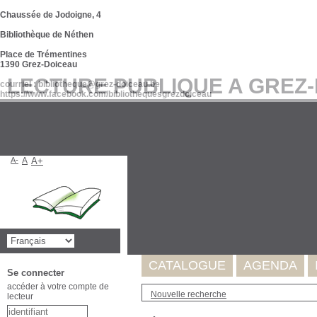
Chaussée de Jodoigne, 4
Bibliothèque de Néthen
Place de Trémentines
1390 Grez-Doiceau
LECTURE PUBLIQUE A GREZ
courriel : bibliotheque@grez-doiceau.be
https://www.facebook.com/bibliothequesgrezdoiceau
A-
A
A+
Suite à l'incident survenu au se
de nos données. Celles-ci seron
Merci pour votre compréhension
CATALOGUE
AGENDA
Se connecter
accéder à votre compte de
Nouvelle recherche
lecteur