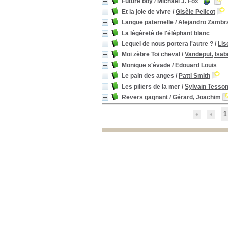
Future boy
/
Michael J. Fox
Et la joie de vivre
/
Gisèle Pelicot
Langue paternelle
/
Alejandro Zambr
La légèreté de l'éléphant blanc
Lequel de nous portera l'autre ?
/
Lis
Moi zèbre Toi cheval
/
Vandeput, Isab
Monique s'évade
/
Edouard Louis
Le pain des anges
/
Patti Smith
Les piliers de la mer
/
Sylvain Tesso
Revers gagnant
/
Gérard, Joachim
1