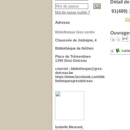
Détail de
91(489)
Mot de passe oublié ?
Adresse
Bibliothèque Grez-centre
Ouvrages
Chaussée de Jodoigne, 4
Bibliothèque de Néthen
curi
Place de Trémentines
1390 Grez-Doiceau
courriel : bibliotheque@grez-
doiceau.be
https://www.facebook.com/bib
liothequesgrezdoiceau
Isabelle Meurant,