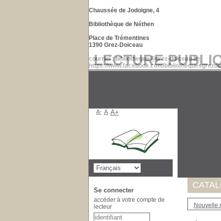
Chaussée de Jodoigne, 4
Bibliothèque de Néthen
Place de Trémentines
1390 Grez-Doiceau
LECTURE PUBLI
courriel : bibliotheque@grez-doiceau.be
https://www.facebook.com/bibliothequesgrezdo
A-
A
A+
Suite à 
de nos d
Merci po
CATA
Se connecter
accéder à votre compte de
Nouvelle 
lecteur