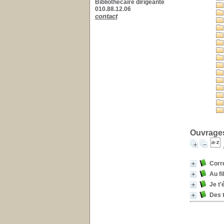
Bibliothécaire dirigeante
010.88.12.06
contact
Ouvrages
Corr
Au fi
Je t'
Des t