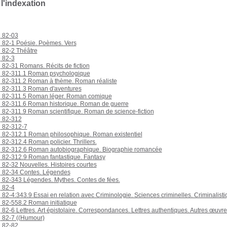
 l'indexation
82-03
82-1 Poésie. Poèmes. Vers
82-2 Théâtre
82-3
82-31 Romans. Récits de fiction
82-311.1 Roman psychologique
82-311.2 Roman à thème. Roman réaliste
82-311.3 Roman d'aventures
82-311.5 Roman léger. Roman comique
82-311.6 Roman historique. Roman de guerre
82-311.9 Roman scientifique. Roman de science-fiction
82-312
82-312-7
82-312.1 Roman philosophique. Roman existentiel
82-312.4 Roman policier. Thrillers.
82-312.6 Roman autobiographique. Biographie romancée
82-312.9 Roman fantastique. Fantasy
82-32 Nouvelles. Histoires courtes
82-34 Contes. Légendes
82-343 Légendes. Mythes. Contes de fées.
82-4
82-4:343.9 Essai en relation avec Criminologie. Sciences criminelles. Criminalist
82-558.2 Roman initiatique
82-6 Lettres. Art épistolaire. Correspondances. Lettres authentiques. Autres œuvre
82-7 ((Humour)
82-82