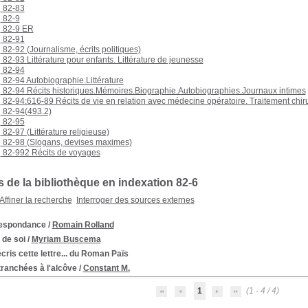
82-83
82-9
82-9 ER
82-91
82-92 (Journalisme, écrits politiques)
82-93 Littérature pour enfants. Littérature de jeunesse
82-94
82-94 Autobiographie.Littérature
82-94 Récits historiques.Mémoires.Biographie.Autobiographies.Journaux intimes
82-94:616-89 Récits de vie en relation avec médecine opératoire. Traitement chiru
82-94(493.2)
82-95
82-97 (Littérature religieuse)
82-98 (Slogans, devises maximes)
82-992 Récits de voyages
 de la bibliothèque en indexation 82-6
Affiner la recherche
Interroger des sources externes
espondance
/
Romain Rolland
l de soi
/
Myriam Buscema
écris cette lettre... du Roman Païs
ranchées à l'alcôve
/
Constant M.
1
(1 - 4 / 4)