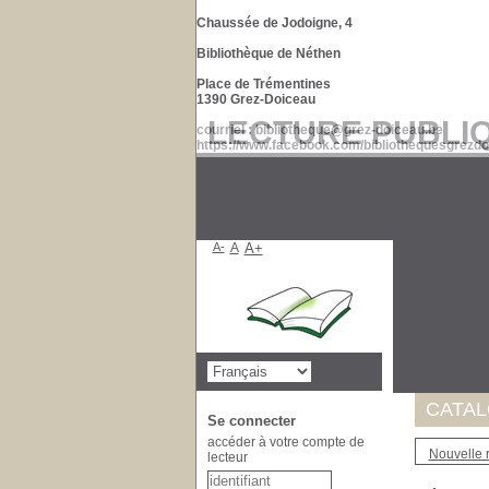
Chaussée de Jodoigne, 4
Bibliothèque de Néthen
Place de Trémentines
1390 Grez-Doiceau
LECTURE PUBLI
courriel : bibliotheque@grez-doiceau.be
https://www.facebook.com/bibliothequesgrezdo
A-
A
A+
Suite à 
de nos d
Merci po
CATA
Se connecter
accéder à votre compte de
Nouvelle 
lecteur