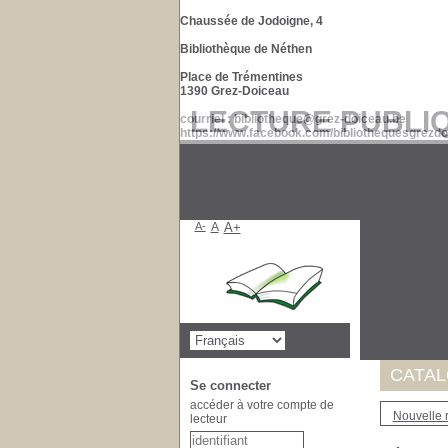
Chaussée de Jodoigne, 4
Bibliothèque de Néthen
Place de Trémentines
1390 Grez-Doiceau
LECTURE PUBLI
courriel : bibliotheque@grez-doiceau.be
https://www.facebook.com/bibliothequesgrezdo
A-
A
A+
Suite à 
de nos d
Merci po
CATA
Se connecter
accéder à votre compte de
Nouvelle 
lecteur