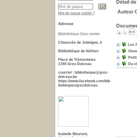
Détail de
Auteur C
Mot de passe oublié ?
Adresse
Document
Bibliothèque Grez-centre
Chaussée de Jodoigne, 4
Les f
Bibliothèque de Néthen
Oeuv
Peti
Place de Trémentines
1390 Grez-Doiceau
Du vi
courriel : bibliotheque@grez-
doiceau.be
https://www.facebook.com/bib
liothequesgrezdoiceau
Isabelle Meurant,