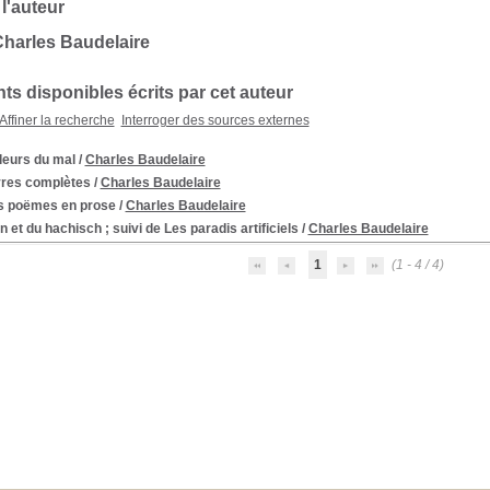
 l'auteur
harles Baudelaire
s disponibles écrits par cet auteur
Affiner la recherche
Interroger des sources externes
leurs du mal
/
Charles Baudelaire
res complètes
/
Charles Baudelaire
ts poëmes en prose
/
Charles Baudelaire
n et du hachisch ; suivi de Les paradis artificiels
/
Charles Baudelaire
1
(1 - 4 / 4)